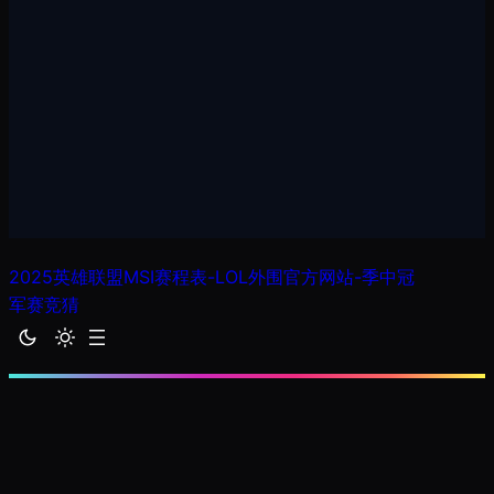
2025英雄联盟MSI赛程表-LOL外围官方网站-季中冠
军赛竞猜