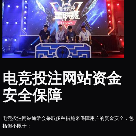
电竞投注网站资金
安全保障
电竞投注网站通常会采取多种措施来保障用户的资金安全，包
括但不限于：