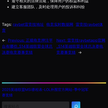
遵守相关的法律法规，保障用户的权益和利益
建立客服团队，及时处理用户的投诉和纠纷
Tags:
raybet雷竞技地址
电竞实时数据网
雷竞技raybet体
育
←
Previous:
正规电竞押注平
Next:
雷竞技raybetapp官网
台有哪些_S14英雄联盟全球总
_S14英雄联盟全球总决赛电
决赛电竞赛事竞猜
竞赛事竞猜
→
2025英雄联盟MSI赛程表-LOL外围官方网站-季中冠军
赛竞猜
搜
索