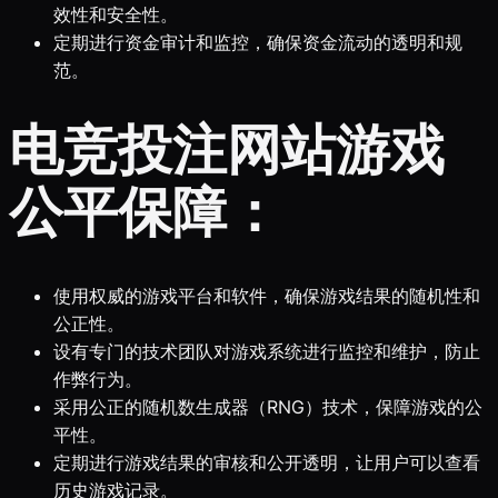
效性和安全性。
定期进行资金审计和监控，确保资金流动的透明和规
范。
电竞投注网站游戏
公平保障：
使用权威的游戏平台和软件，确保游戏结果的随机性和
公正性。
设有专门的技术团队对游戏系统进行监控和维护，防止
作弊行为。
采用公正的随机数生成器（RNG）技术，保障游戏的公
平性。
定期进行游戏结果的审核和公开透明，让用户可以查看
历史游戏记录。