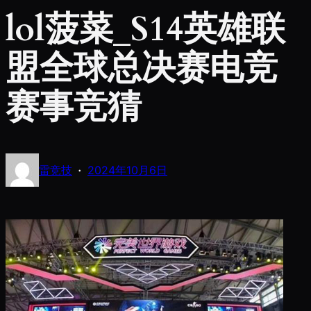
lol菠菜_S14英雄联
盟全球总决赛电竞
赛事竞猜
·
雷竞技
2024年10月6日