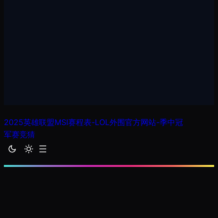
2025英雄联盟MSI赛程表-LOL外围官方网站-季中冠
军赛竞猜