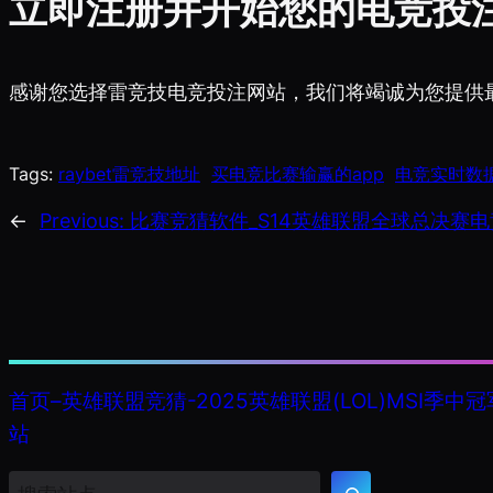
立即注册并开始您的电竞投
感谢您选择雷竞技电竞投注网站，我们将竭诚为您提供
Tags:
raybet雷竞技地址
买电竞比赛输赢的app
电竞实时数
←
Previous:
比赛竞猜软件_S14英雄联盟全球总决赛
首页–英雄联盟竞猜-2025英雄联盟(LOL)MSI季中
站
搜
索