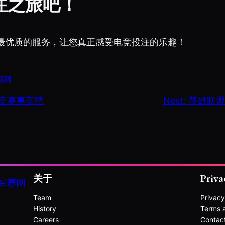
注之旅吧！
最优质的服务，让您真正感受电竞投注的乐趣！
据网
电竞赛事竞猜
Next:
英雄联盟
关于
Priva
冠军赛网
Team
Privacy
History
Terms 
Careers
Contac