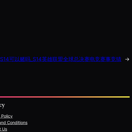
S14可以赌吗_S14英雄联盟全球总决赛电竞赛事竞猜
→
cy
 Policy
and Conditions
t Us