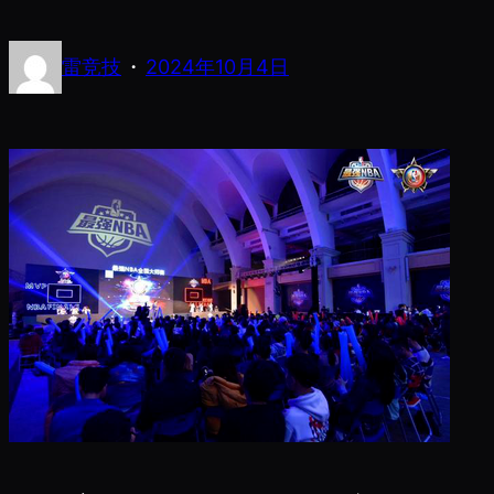
·
雷竞技
2024年10月4日