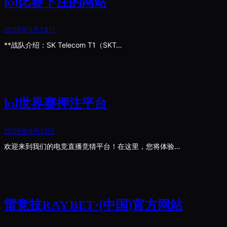
lol比赛下注的网站
2025年5月13日
**战队介绍：SK Telecom T1（SKT…
lol世界赛押注平台
2025年5月12日
欢迎来到我们的电竞直播竞猜平台！在这里，您将体验…
雷竞技RAYBET·(中国)官方网站