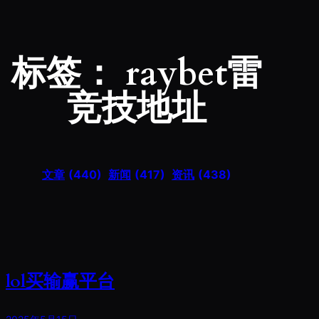
标签：
raybet雷
竞技地址
文章
(440)
新闻
(417)
资讯
(438)
lol买输赢平台