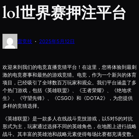
lol世界赛押注平台
·
雷竞技
2025年5月12日
欢迎来到我们的电竞直播竞猜平台！在这里，您将体验到最刺
激的电竞赛事和最热的游戏竞猜。电竞，作为一个新兴的体育
项目，已经吸引了全球数百万玩家和观众。我们平台涵盖了多
个热门游戏，包括《英雄联盟》、《王者荣耀》、《绝地求
生》、《守望先锋》、《CSGO》和《DOTA2》，为您提供
多样的竞猜选择。
《英雄联盟》是一款多人在线战斗竞技游戏，以5对5的对抗
形式为主，玩家通过选择不同的英雄角色，在地图上进行战略
战斗。其丰富的英雄池和战略元素使得每场比赛都充满变数。