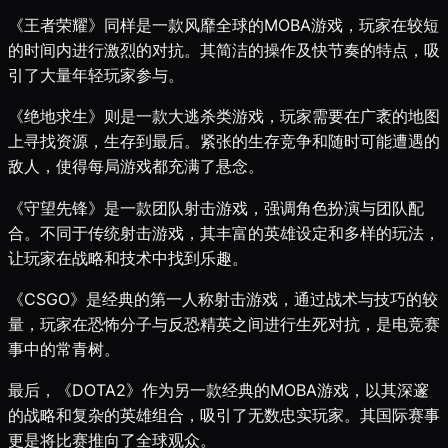
《王者荣耀》同样是一款风靡全球的MOBA游戏，玩家在较短
的时间内进行激烈的对抗。其简洁的操作及快节奏的特点，吸
引了大量年轻玩家参与。
《绝地求生》则是一款大逃杀类游戏，玩家需要在广袤的地图
上寻找资源，生存到最后。紧张的生存竞争和随时可能遭遇的
敌人，使得每局游戏都充满了悬念。
《守望先锋》是一款团队射击游戏，强调角色扮演与团队配
合。不同于传统射击游戏，其丰富的英雄设定和多样的玩法，
让玩家在战略和技术中找到乐趣。
《CSGO》是经典的第一人称射击游戏，通过战术与技巧的较
量，玩家在恐怖分子与反恐精英之间进行生死对抗，是电竞赛
事中的常青树。
最后，《DOTA2》作为另一款经典的MOBA游戏，以其深邃
的战略和复杂的英雄组合，吸引了无数忠实玩家。其国际赛事
更是将比赛推向了全球观众。