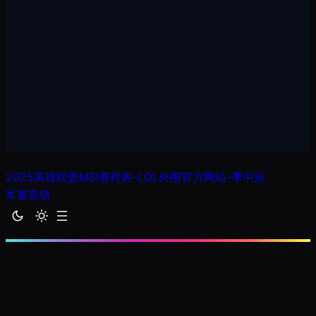
2025英雄联盟MSI赛程表-LOL外围官方网站-季中冠
军赛竞猜