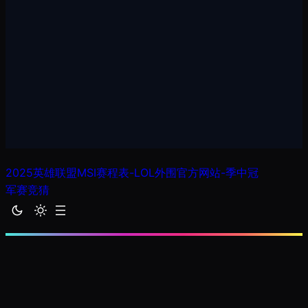
2025英雄联盟MSI赛程表-LOL外围官方网站-季中冠
军赛竞猜