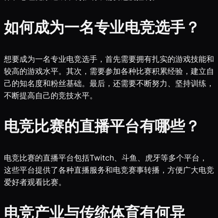
如何成为一名专业电竞选手？
想要成为一名专业电竞选手，首先需要拥有扎实的游戏技能和
较高的游戏水平。其次，需要参加各种比赛积累经验，建立自
己的知名度和粉丝基础。最后，还需要不断努力、坚持训练，
不断提高自己的竞技水平。
电竞比赛的直播平台有哪些？
电竞比赛的直播平台包括Twitch、斗鱼、虎牙等多个平台，
这些平台提供了各种直播服务和电竞赛事转播，方便广大电竞
爱好者观看比赛。
电竞产业与传统体育有何异