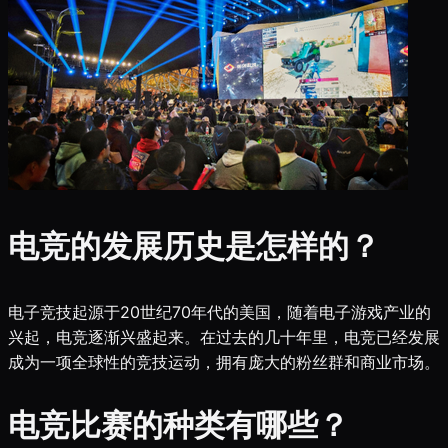
电竞的发展历史是怎样的？
电子竞技起源于20世纪70年代的美国，随着电子游戏产业的
兴起，电竞逐渐兴盛起来。在过去的几十年里，电竞已经发展
成为一项全球性的竞技运动，拥有庞大的粉丝群和商业市场。
电竞比赛的种类有哪些？