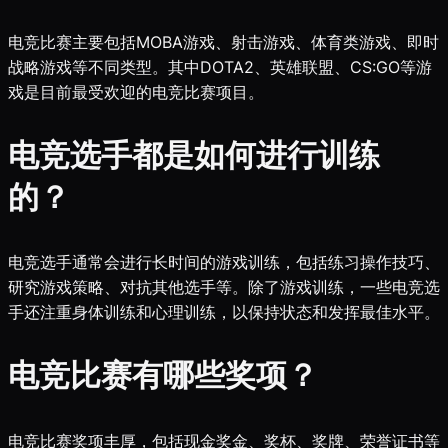
电竞比赛主要包括MOBA游戏、射击游戏、体育类游戏、即时
战略游戏等不同类型。其中DOTA2、英雄联盟、CS:GO等游
戏是目前最受欢迎的电竞比赛项目。
电竞选手都是如何进行训练
的？
电竞选手通常会进行长时间的游戏训练，包括练习操作技巧、
研究游戏策略、对抗其他选手等。除了游戏训练，一些电竞选
手还注重身体训练和心理训练，以保持状态和发挥最佳水平。
电竞比赛有哪些奖项？
电竞比赛奖项丰厚，包括现金奖金、奖杯、奖牌、荣誉证书等