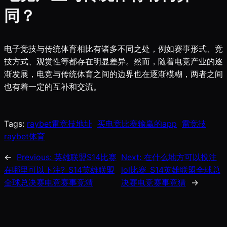
同？
电子竞技与传统体育相比有诸多不同之处，例如赛事形式、竞
技方式、观赏性等都存在明显差异。然而，随着电竞产业的逐
渐发展，电竞与传统体育之间的边界也在逐渐模糊，两者之间
也有着一定的互补和交流。
Tags:
raybet雷竞技地址
买电竞比赛输赢的app
雷竞技
raybet体育
←
Previous:
英雄联盟S14比赛
Next:
在什么地方可以投注
在哪里可以下注?_S14英雄联盟
lol比赛_S14英雄联盟全球总
全球总决赛电竞赛事竞猜
决赛电竞赛事竞猜
→