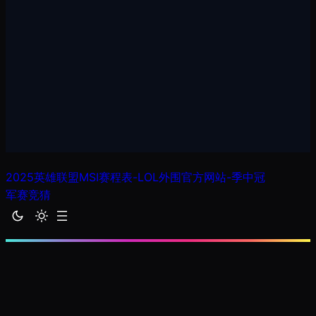
2025英雄联盟MSI赛程表-LOL外围官方网站-季中冠
军赛竞猜