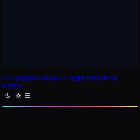
2025英雄联盟MSI赛程表-LOL外围官方网站-季中冠
军赛竞猜