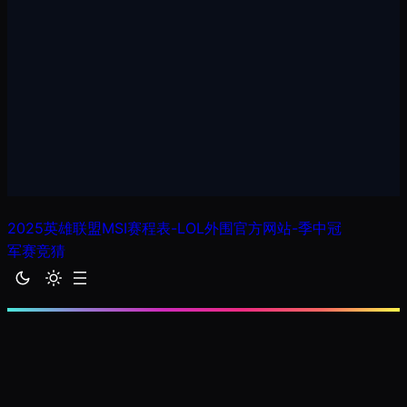
2025英雄联盟MSI赛程表-LOL外围官方网站-季中冠
军赛竞猜