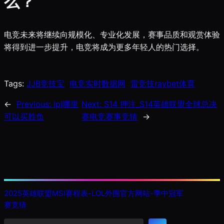
么？
电竞未来将继续向规模化、专业化发展，赛事品质和观赏体验
将得到进一步提升，电竞将成为更多年轻人的热门选择。
Tags:
JJB竞技宝
电竞实时数据网
雷竞技raybet体育
←
Previous:
lpl哪里
Next:
S14 押注_S14英雄联盟全球总决
可以买胜负
赛电竞赛事竞猜
→
2025英雄联盟MSI赛程表-LOL外围官方网站-季中冠军
赛竞猜
搜
索