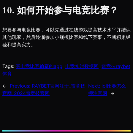
10. 如何开始参与电竞比赛？
想要参与电竞比赛，可以先通过在线游戏提高技术水平并结识
其他玩家，然后逐渐参加小规模比赛和线下赛事，不断积累经
验和提高实力。
Tags:
买电竞比赛输赢的app
电竞实时数据网
雷竞技raybet
体育
←
Previous:
RAYBET官网注册_雷竞技
Next:
lol比赛怎么
官网_2024雷竞技官网
押注官网
→