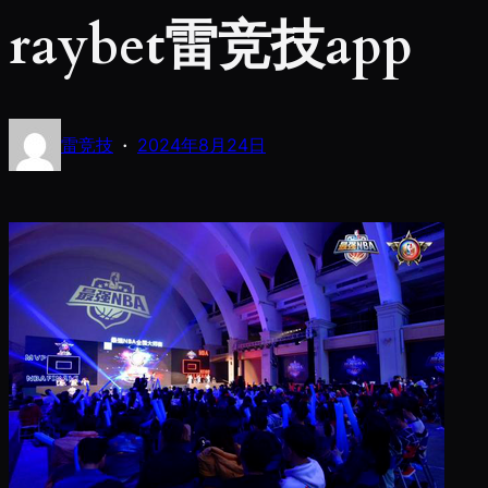
raybet雷竞技app
·
雷竞技
2024年8月24日