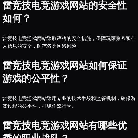
雷竞技电竞游戏网站的安全性
如何？
雷竞技电竞游戏网站采取严格的安全措施，保障玩家账号和个
人信息的安全，防范各类网络风险。
雷竞技电竞游戏网站如何保证
游戏的公平性？
雷竞技电竞游戏网站采用专业的技术手段和监管机制，确保游
戏过程的公平性，杜绝作弊行为。
雷竞技电竞游戏网站有哪些优