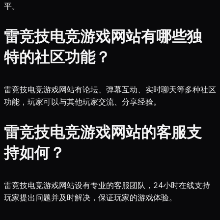
平。
雷竞技电竞游戏网站有哪些独
特的社区功能？
雷竞技电竞游戏网站有论坛、弹幕互动、实时聊天等多种社区
功能，玩家可以与其他玩家交流、分享经验。
雷竞技电竞游戏网站的客服支
持如何？
雷竞技电竞游戏网站设有专业的客服团队，24小时在线支持
玩家提出问题并及时解决，保证玩家的游戏体验。