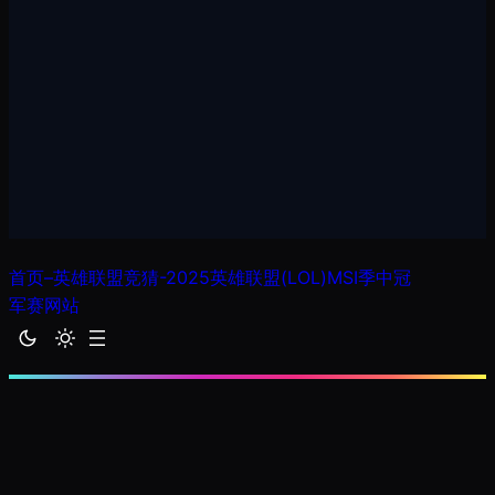
首页–英雄联盟竞猜-2025英雄联盟(LOL)MSI季中冠
军赛网站