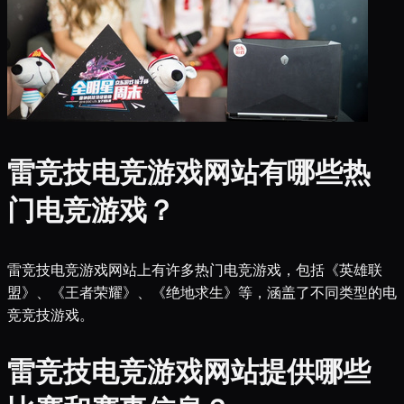
雷竞技电竞游戏网站有哪些热
门电竞游戏？
雷竞技电竞游戏网站上有许多热门电竞游戏，包括《英雄联
盟》、《王者荣耀》、《绝地求生》等，涵盖了不同类型的电
竞竞技游戏。
雷竞技电竞游戏网站提供哪些