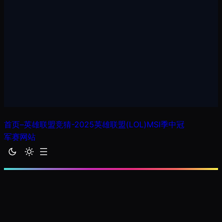
首页–英雄联盟竞猜-2025英雄联盟(LOL)MSI季中冠
军赛网站