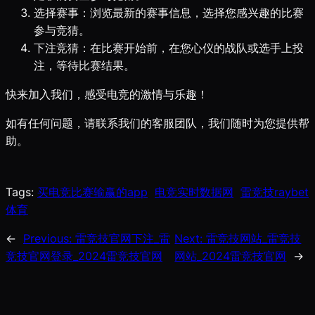
选择赛事：浏览最新的赛事信息，选择您感兴趣的比赛
参与竞猜。
下注竞猜：在比赛开始前，在您心仪的战队或选手上投
注，等待比赛结果。
快来加入我们，感受电竞的激情与乐趣！
如有任何问题，请联系我们的客服团队，我们随时为您提供帮
助。
Tags:
买电竞比赛输赢的app
电竞实时数据网
雷竞技raybet
体育
←
Previous:
雷竞技官网下注_雷
Next:
雷竞技网站_雷竞技
竞技官网登录_2024雷竞技官网
网站_2024雷竞技官网
→