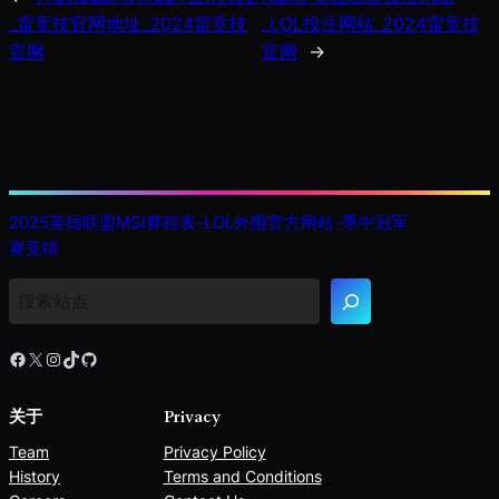
_雷竞技官网地址_2024雷竞技
_LOL投注网站_2024雷竞技
官网
官网
→
2025英雄联盟MSI赛程表-LOL外围官方网站-季中冠军
赛竞猜
搜
索
Facebook
X
Instagram
TikTok
GitHub
关于
Privacy
Team
Privacy Policy
History
Terms and Conditions