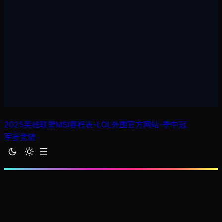
2025英雄联盟MSI赛程表-LOL外围官方网站-季中冠
军赛竞猜