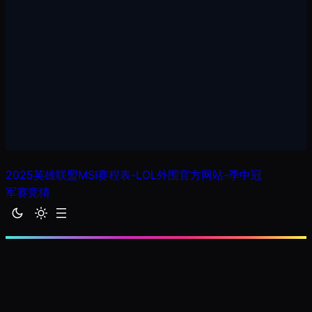
2025英雄联盟MSI赛程表-LOL外围官方网站-季中冠
军赛竞猜