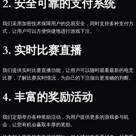
2. 安全可靠的支付系统
我们采用加密技术保障用户的交易安全，同时支持多种支付方
式，让用户可以方便快捷地进行游戏下注。
3. 实时比赛直播
我们提供实时比赛直播功能，让用户可以随时观看最新的电竞
比赛，了解比赛实时情况，为自己的下注做出更准确的判断。
4. 丰富的奖励活动
我们定期举办各种奖励活动，为用户提供更多的游戏参与机
会，让您有机会赢取丰厚的奖励。