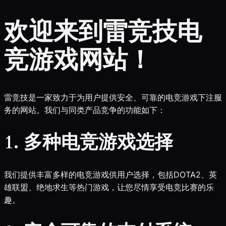
欢迎来到雷竞技电
竞游戏网站！
雷竞技是一家致力于为用户提供安全、可靠的电竞游戏下注服
务的网站。我们与同类产品竞争的功能如下：
1. 多种电竞游戏选择
我们提供丰富多样的电竞游戏供用户选择，包括DOTA2、英
雄联盟、绝地求生等热门游戏，让您尽情享受电竞比赛的乐
趣。