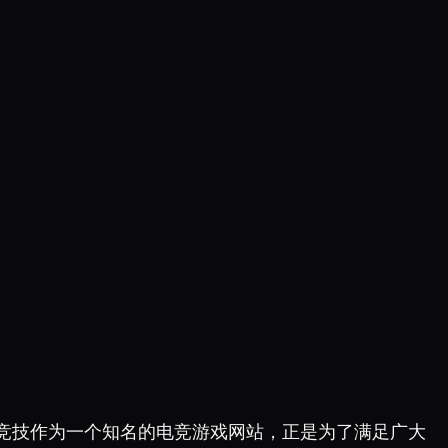
竞技作为一个知名的电竞游戏网站，正是为了满足广大