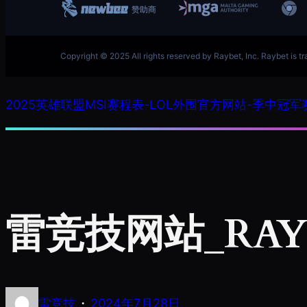
跳
2025英雄联盟MSI赛程表-LOL外围官方网站-季中冠
至
内
容
雷竞技网站_RAY
·
雷竞技
2024年7月28日