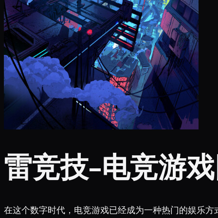
雷竞技-电竞游戏
在这个数字时代，电竞游戏已经成为一种热门的娱乐方