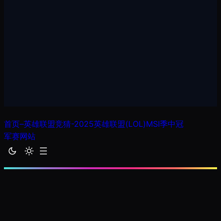
首页–英雄联盟竞猜-2025英雄联盟(LOL)MSI季中冠
军赛网站