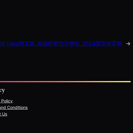
YBETapp网页版_英雄联盟投注网站_2024雷竞技官网
→
cy
 Policy
and Conditions
t Us