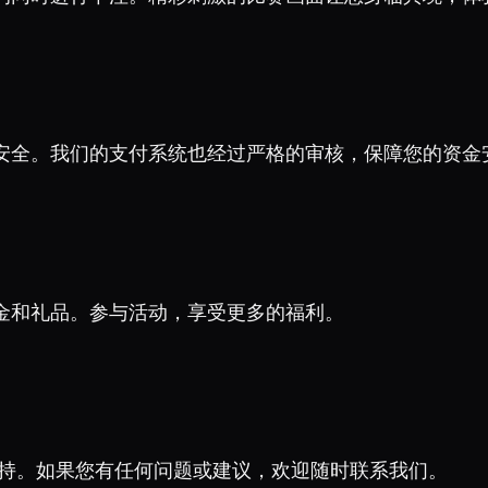
安全。我们的支付系统也经过严格的审核，保障您的资金
金和礼品。参与活动，享受更多的福利。
支持。如果您有任何问题或建议，欢迎随时联系我们。