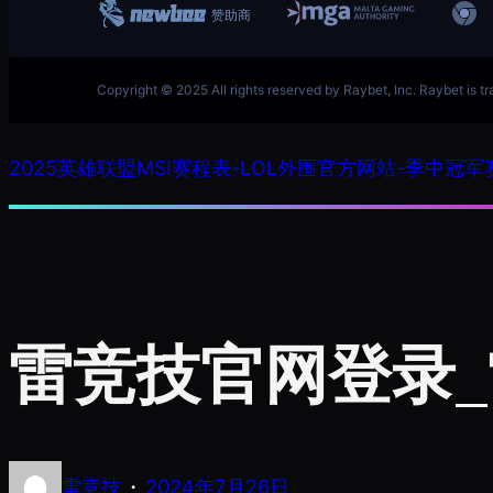
跳
2025英雄联盟MSI赛程表-LOL外围官方网站-季中冠
至
内
容
雷竞技官网登录_
·
雷竞技
2024年7月26日