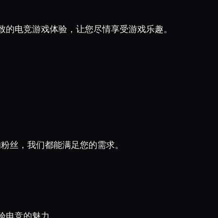
致的电竞游戏体验，让您尽情享受游戏乐趣。
的粉丝，我们都能满足您的需求。
验电竞的魅力。