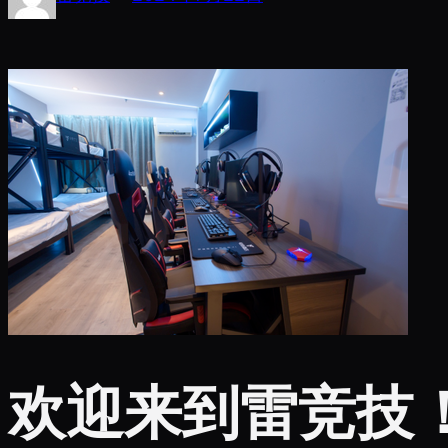
欢迎来到雷竞技