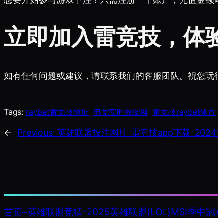
立即加入雷竞技，体
如有任何问题或建议，请联系我们的客服团队。祝您玩
Tags:
raybet雷竞技地址
电竞实时数据网
雷竞技raybet体育
←
Previous:
英雄联盟投注网址_雷竞技app下载_202
首页–英雄联盟竞猜-2025英雄联盟(LOL)MSI季中