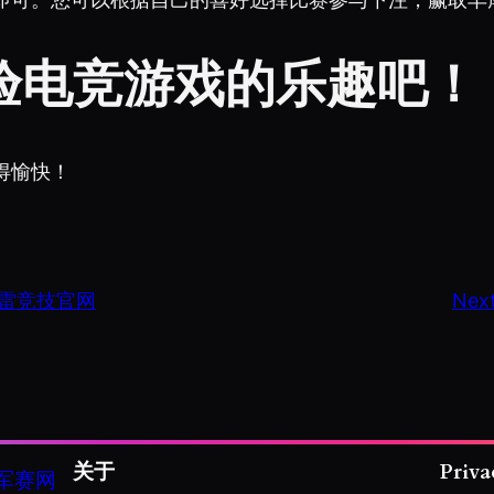
验电竞游戏的乐趣吧！
得愉快！
4雷竞技官网
Nex
关于
Priva
冠军赛网