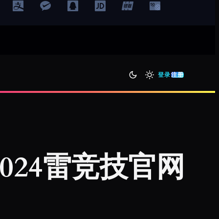
登录
注册
2024雷竞技官网