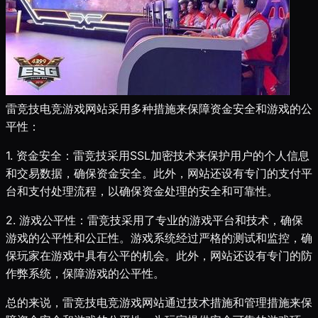
雷竞技电竞游戏网站采用多种措施来保障资金安全和游戏的公
平性：
1. 资金安全：雷竞技采用SSL加密技术来保护用户的个人信息
和交易数据，确保资金安全。此外，网站还设有专门的支付平
台和支付处理流程，以确保资金处理的安全和可靠性。
2. 游戏公平性：雷竞技采用了专业的游戏平台和技术，确保
游戏的公平性和公正性。游戏系统经过严格的测试和监控，确
保玩家在游戏中具有公平的机会。此外，网站还设有专门的防
作弊系统，保障游戏的公平性。
总的来说，雷竞技电竞游戏网站通过技术措施和管理措施来保