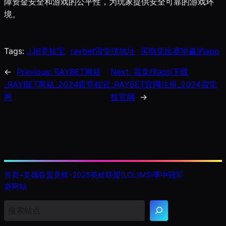
障资金安全和游戏的公平性，为玩家提供安全可靠的游戏环
境。
Tags:
JJB竞技宝
raybet雷竞技地址
买电竞比赛输赢的app
←
Previous:
RAYBET网站
Next:
雷竞技app下载
_RAYBET网站_2024雷竞技官
_RAYBET官网注册_2024雷竞
网
技官网
→
首页–英雄联盟竞猜-2025英雄联盟(LOL)MSI季中冠军
赛网站
搜
索