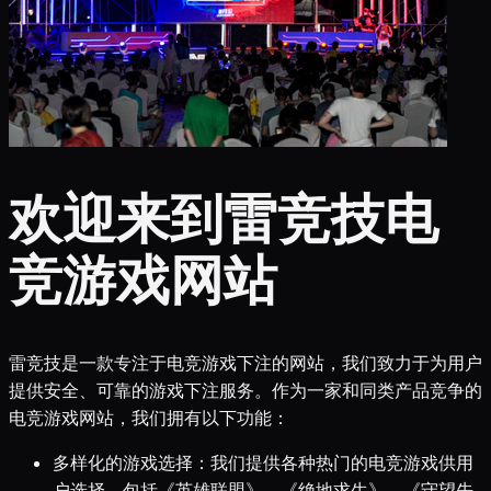
欢迎来到雷竞技电
竞游戏网站
雷竞技是一款专注于电竞游戏下注的网站，我们致力于为用户
提供安全、可靠的游戏下注服务。作为一家和同类产品竞争的
电竞游戏网站，我们拥有以下功能：
多样化的游戏选择：我们提供各种热门的电竞游戏供用
户选择，包括《英雄联盟》、《绝地求生》、《守望先