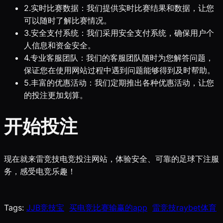
2.实时比赛数据：我们提供实时比赛结果和数据，让您
可以随时了解比赛情况。
3.安全支付系统：我们采用安全支付系统，确保用户个
人信息和资金安全。
4.专业客服团队：我们的客服团队随时为您解答问题，
保证您在使用网站过程中遇到问题能够得到及时帮助。
5.丰富的优惠活动：我们定期推出各种优惠活动，让您
的投注更加划算。
开始投注
现在就来雷竞技电竞投注网站，体验安全、可靠的足球下注服
务，感受电竞乐趣！
Tags:
JJB竞技宝
买电竞比赛输赢的app
雷竞技raybet体育