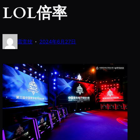
LOL倍率
·
雷竞技
2024年6月27日