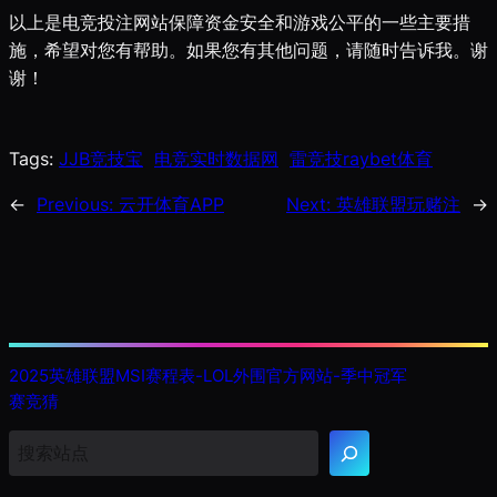
以上是电竞投注网站保障资金安全和游戏公平的一些主要措
施，希望对您有帮助。如果您有其他问题，请随时告诉我。谢
谢！
Tags:
JJB竞技宝
电竞实时数据网
雷竞技raybet体育
←
Previous:
云开体育APP
Next:
英雄联盟玩赌注
→
2025英雄联盟MSI赛程表-LOL外围官方网站-季中冠军
赛竞猜
搜
索