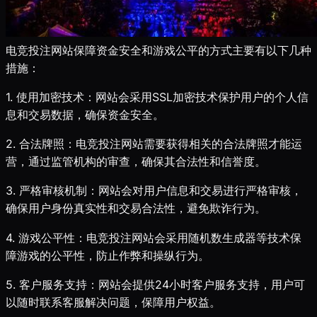
电竞投注网站保障资金安全和游戏公平的方式主要有以下几种
措施：
1. 使用加密技术：网站会采用SSL加密技术保护用户的个人信
息和交易数据，确保资金安全。
2. 合法牌照：电竞投注网站需要获得相关的合法牌照才能运
营，通过监管机构的审查，确保其合法性和信誉度。
3. 严格审核机制：网站会对用户信息和交易进行严格审核，
确保用户身份真实性和交易合法性，避免欺诈行为。
4. 游戏公平性：电竞投注网站会采用随机数生成器等技术保
障游戏的公平性，防止作弊和操纵行为。
5. 客户服务支持：网站会提供24小时客户服务支持，用户可
以随时联系客服解决问题，保障用户权益。