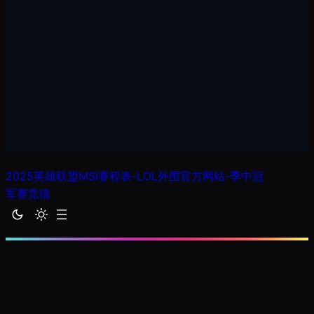
2025英雄联盟MSI赛程表-LOL外围官方网站-季中冠
军赛竞猜