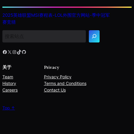
2025英雄联盟MSI赛程表-LOL外围官方网站-季中冠军
赛竞猜
搜
索
Facebook
X
Instagram
TikTok
GitHub
关于
Privacy
Team
Privacy Policy
History
Terms and Conditions
Careers
Contact Us
Top ↑