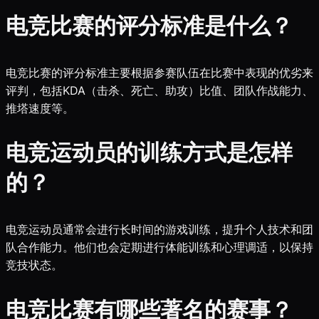
电竞比赛的评分标准是什么？
电竞比赛的评分标准主要根据参赛队伍在比赛中表现的优劣来
评判，包括KDA（击杀、死亡、助攻）比值、团队作战能力、
推塔速度等。
电竞运动员的训练方式是怎样
的？
电竞运动员通常会进行长时间的游戏训练，提升个人技术和团
队合作能力。他们也会定期进行体能训练和心理调适，以保持
竞技状态。
电竞比赛有哪些著名的赛事？