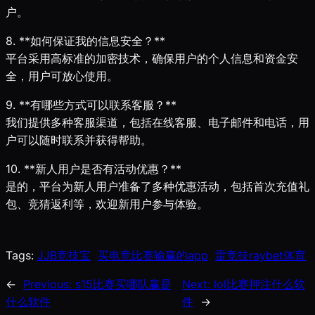
户。
8. **如何保证我的信息安全？**
平台采用高标准的加密技术，确保用户的个人信息和资金安
全，用户可放心使用。
9. **有哪些方式可以联系客服？**
我们提供多种客服渠道，包括在线客服、电子邮件和电话，用
户可以随时联系并获得帮助。
10. **新人用户是否有活动优惠？**
是的，平台为新人用户准备了多种优惠活动，包括首次充值礼
包、竞猜返利等，欢迎新用户参与体验。
Tags:
JJB竞技宝
买电竞比赛输赢的app
雷竞技raybet体育
←
Previous:
s15比赛买哪队赢是
Next:
lol比赛押注什么软
什么软件
件
→