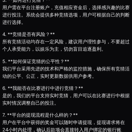
3. **如何进行竞猜？**
用户需在平台注册账户，充值相应资金后，选择感兴趣的比赛
进行投注。系统会提供多种竞猜选项，用户可根据自己的判断
进行选择。
4. **竞猜是否有风险？**
所有竞猜活动均存在一定风险，建议用户理性参与，不要超过
个人承受能力，以娱乐为主，切勿盲目追逐盈利。
5. **如何保证竞猜的公平性？**
我们平台采用先进的技术和严格的监控措施，确保所有竞猜活
动的公平、公正，实时更新数据供用户参考。
6. **我能否在比赛进行中进行竞猜？**
是的，我们的平台支持实时竞猜，用户可以在比赛进行中根据
实时情况调整自己的投注。
7. **平台的提现流程是什么样的？**
用户在平台中获得的奖金可以随时申请提现，提现请求将在
24小时内处理，确认后款项会直接转入用户绑定的银行账