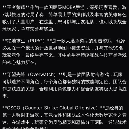
**王者荣耀**作为一款国民级MOBA手游，深受玩家喜爱。游
戏以快速的对局节奏、简单易上手的操作以及丰富的英雄角色
吸引了大量用户。在这里，您可以与朋友组队，也可以挑战全
球玩家，争夺荣誉与奖励。
**绝地求生（PUBG）**是一款大逃杀类型的射击游戏，玩家
必须在一个庞大的开放世界地图中搜集资源，并与其他99名
玩家竞争，最终生存下来。其中的生存策略和战斗技巧是游戏
的核心魅力所在。
**守望先锋（Overwatch）**则是一款团队射击游戏，玩家
可以选择不同角色，每个角色都有独特的技能与定位。团队合
作是获胜的关键，合理利用角色能力和配合队友将极大提高胜
率。
**CSGO（Counter-Strike: Global Offensive）**是经典的
第一人称射击游戏，其竞技性和团队战术性让无数玩家为之着
迷。在游戏中，玩家分为反恐精英和恐怖分子两队，通过战术