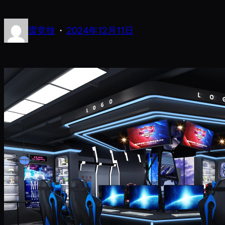
·
雷竞技
2024年12月11日