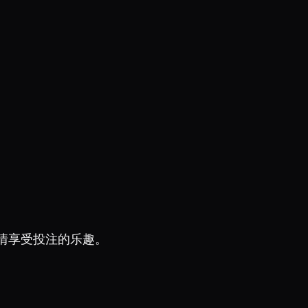
情享受投注的乐趣。