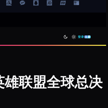
登录
注册
4英雄联盟全球总决