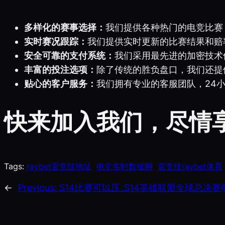
多样化的赛事选择：
我们提供各种热门的电竞比赛，
实时赛况跟踪：
我们提供实时更新的比赛结果和赔
安全可靠的支付系统：
我们采用最先进的加密技术
丰富的投注选项：
除了传统的胜负盘口，我们还提
贴心的客户服务：
我们拥有专业的客服团队，24
快来加入我们，尽情
Tags:
raybet雷竞技地址
电竞实时数据网
雷竞技raybet体育
←
Previous:
S14比赛可以压_S14英雄联盟全球总决