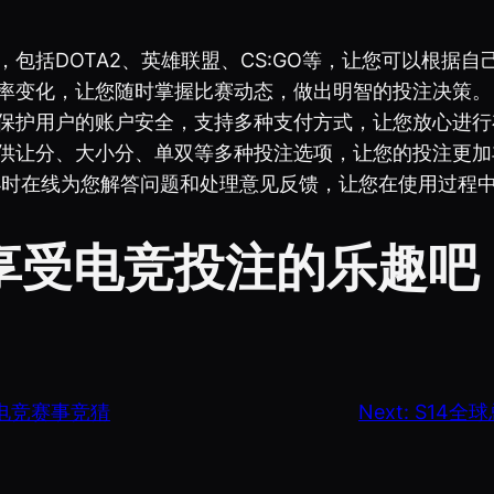
包括DOTA2、英雄联盟、CS:GO等，让您可以根据自
率变化，让您随时掌握比赛动态，做出明智的投注决策。
保护用户的账户安全，支持多种支付方式，让您放心进行
供让分、大小分、单双等多种投注选项，让您的投注更加
小时在线为您解答问题和处理意见反馈，让您在使用过程
享受电竞投注的乐趣吧
赛电竞赛事竞猜
Next:
S14全