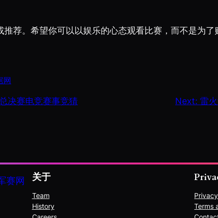
议或推荐。希望你可以以娱乐的心态观看比赛，而不是为了
据网
全球总决赛电竞赛事竞猜
Next:
雷火
关于
Priva
冠军赛网
Team
Privacy
History
Terms 
Careers
Contac