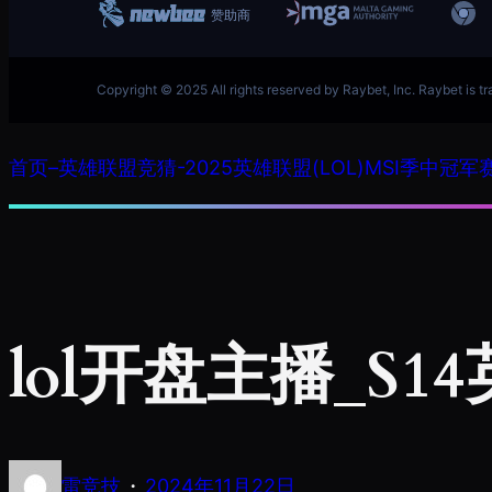
跳
首页–英雄联盟竞猜-2025英雄联盟(LOL)MSI季中冠军
至
内
容
lol开盘主播_
·
雷竞技
2024年11月22日