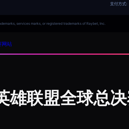
赛网站
S14英雄联盟全球