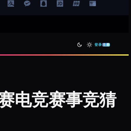
登录
注册
总决赛电竞赛事竞猜