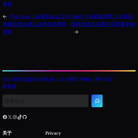
体育
←
Previous:
ray电竞app_S14
Next:
S14英雄联盟_S14英雄
英雄联盟全球总决赛电竞赛事
联盟全球总决赛电竞赛事竞猜
竞猜
→
2025英雄联盟MSI赛程表-LOL外围官方网站-季中冠军
赛竞猜
搜
索
Facebook
X
Instagram
TikTok
GitHub
关于
Privacy