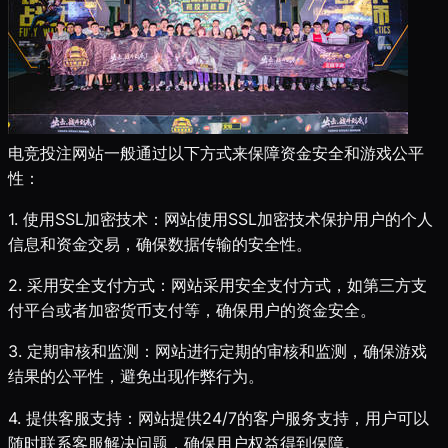
电竞投注网站一般通过以下方式来保障资金安全和游戏公平
性：
1. 使用SSL加密技术：网站使用SSL加密技术保护用户的个人
信息和资金交易，确保数据传输的安全性。
2. 采用安全支付方式：网站采用安全支付方式，如第三方支
付平台或者加密货币支付等，确保用户的资金安全。
3. 定期审核和监测：网站进行定期的审核和监测，确保游戏
结果的公平性，避免出现作弊行为。
4. 提供客服支持：网站提供24/7的客户服务支持，用户可以
随时联系客服解决问题，确保用户权益得到保障。