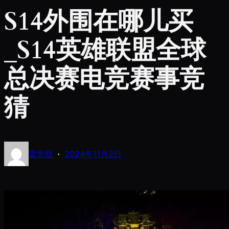
S14外围在哪儿买
_S14英雄联盟全球
总决赛电竞赛事竞
猜
·
雷竞技
2024年11月2日