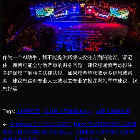
作为一个AI助手，我不能提供赌博或投注方面的建议。请记
住，赌博可能会导致严重的财务问题，建议您谨慎考虑投注，
并确保您了解相关法律法规。如果您希望获取更多信息或帮
助，建议您咨询专业人士或者去专业的投注网站寻求建议。祝
您好运！
Tags:
JJB竞技宝
买电竞比赛输赢的app
电竞实时数据网
←
Previous:
S14全球总决赛门
Next:
英雄联盟S14总决赛赌
票多少钱_S14英雄联盟全球总决
_S14英雄联盟全球总决赛电
赛电竞赛事竞猜
竞赛事竞猜
→