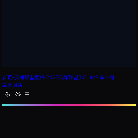
首页–英雄联盟竞猜-2025英雄联盟(LOL)MSI季中冠
军赛网站