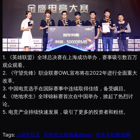
1. 《英雄联盟》全球总决赛在上海成功举办，赛事吸引数百万
观众观看。
2. 《守望先锋》职业联赛OWL宣布将在2022年进行全面重大
改革。
3. 中国电竞选手在国际赛事中连续取得佳绩，备受瞩目。
4. 《绝地求生》全球锦标赛首次在中国举办，掀起了热烈讨
论。
5. 电竞产业持续快速发展，吸引了更多的投资者和粉丝。
Tags:
JJB竞技宝
买电竞比赛输赢的app
电竞实时数据网