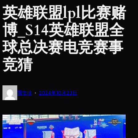
英雄联盟lpl比赛赌
博_S14英雄联盟全
球总决赛电竞赛事
竞猜
·
雷竞技
2024年10月23日