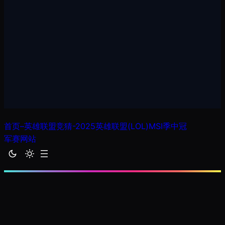
首页–英雄联盟竞猜-2025英雄联盟(LOL)MSI季中冠
军赛网站