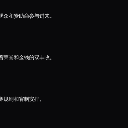
观众和赞助商参与进来。
着荣誉和金钱的双丰收。
赛规则和赛制安排。