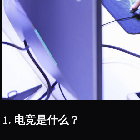
1. 电竞是什么？