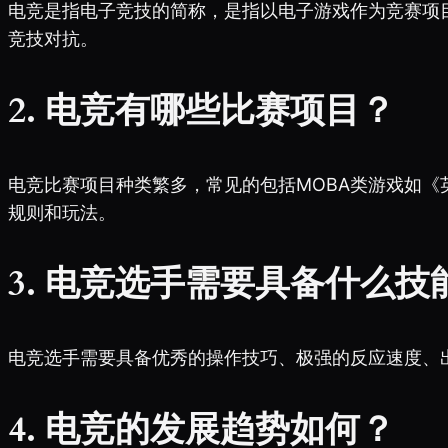
电竞是指电子竞技的简称，是指以电子游戏作为竞赛项
竞技对抗。
2. 电竞有哪些比赛项目？
电竞比赛项目种类繁多，常见的包括MOBA类游戏如
规则和玩法。
3. 电竞选手需要具备什么技
电竞选手需要具备优秀的操作技巧、极强的反应速度、
4. 电竞的发展趋势如何？