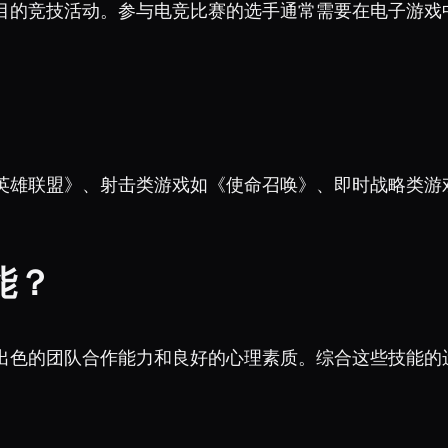
目的竞技活动。参与电竞比赛的选手通常需要在电子游戏
《英雄联盟》、射击类游戏如《使命召唤》、即时战略类游
能？
出色的团队合作能力和良好的心理素质。综合这些技能的