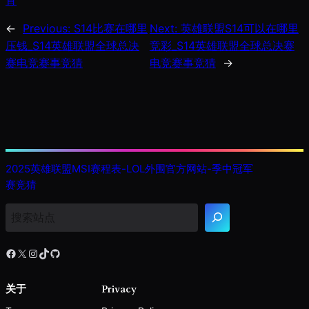
←
Previous:
S14比赛在哪里
Next:
英雄联盟S14可以在哪里
压钱_S14英雄联盟全球总决
竞彩_S14英雄联盟全球总决赛
赛电竞赛事竞猜
电竞赛事竞猜
→
2025英雄联盟MSI赛程表-LOL外围官方网站-季中冠军
赛竞猜
搜
索
Facebook
X
Instagram
TikTok
GitHub
关于
Privacy