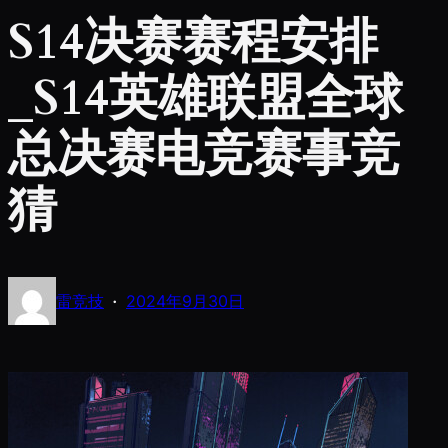
S14决赛赛程安排
_S14英雄联盟全球
总决赛电竞赛事竞
猜
·
雷竞技
2024年9月30日