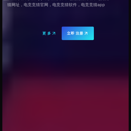
猜网址，电竞竞猜官网，电竞竞猜软件，电竞竞猜app
更 多
立即 注册