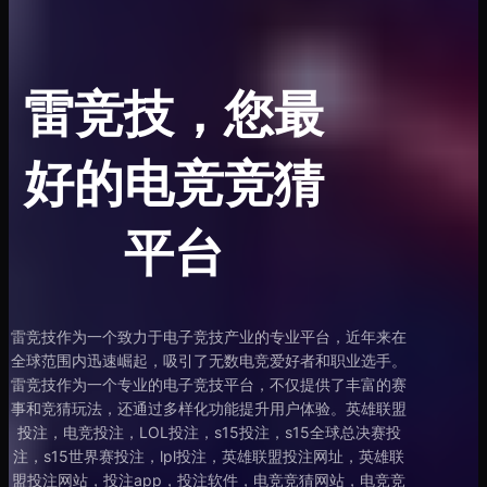
雷竞技，您最
好的电竞竞猜
平台
雷竞技作为一个致力于电子竞技产业的专业平台，近年来在
全球范围内迅速崛起，吸引了无数电竞爱好者和职业选手。
雷竞技作为一个专业的电子竞技平台，不仅提供了丰富的赛
事和竞猜玩法，还通过多样化功能提升用户体验。英雄联盟
投注，电竞投注，LOL投注，s15投注，s15全球总决赛投
注，s15世界赛投注，lpl投注，英雄联盟投注网址，英雄联
盟投注网站，投注app，投注软件，电竞竞猜网站，电竞竞