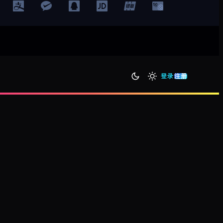
登录
注册