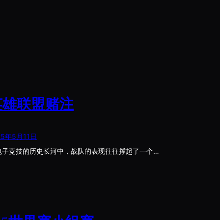
英雄联盟赌注
25年5月11日
电子竞技的历史长河中，战队的表现往往撑起了一个…