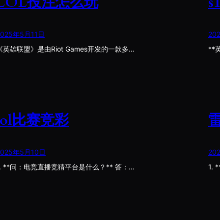
LOL投注怎么玩
s
2025年5月11日
20
《英雄联盟》是由Riot Games开发的一款多…
**
lol比赛竞彩
2025年5月10日
20
1. **问：电竞直播竞猜平台是什么？** 答：…
1.