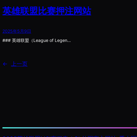
英雄联盟比赛押注网站
2025年5月9日
### 英雄联盟（League of Legen…
←
上一页