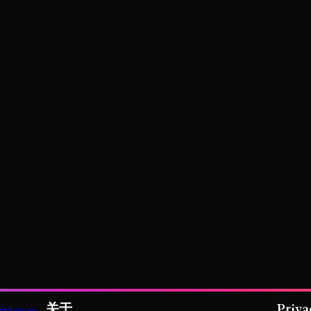
关于
Priva