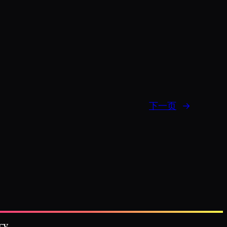
下一页
→
cy